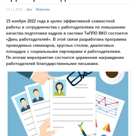
Uses 2GIS API
License agreement
15.11.2022
-
Alex
-
Новости
Абитуриенту
A key is required for proper operation of Raster JS API. Help: api@2gis.ru
15 ноября 2022 года в целях эффективной совместной
Календарь абитуриента
работы и сотрудничества с работодателями по повышению
Республика Казахстан, Восточно-Казахстанская область,
качества подготовки кадров в системе ТиППО ВКО состоится
Документы для поступления
Усть-Каменогорск, Нурсултана Назарбаева 86/2
«День работодателей». В этой связи разработана программа
проводимых семинаров, круглых столов, диалоговых
Режим работы: ежедневно с 9.00 до 18.00, выходной –
площадок с социальными партнерами и работодателями.
Вступительные экзамены
суббота, воскресенье.
По итогам мероприятия состоится церемония награждения
Удобный проезд: остановка «ТД Валентина» маршруты
работодателей благодарственными письмами.
Зачисление в состав обучающихся по
автобусов №1, 7, 12, 13, 13А, 19,25,39,43,71,351,228,262.
государственному образовательному заказу (Грант)
ПРАВИЛА ПРИЕМА
Специальности
О колледже
Общая информация