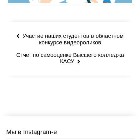
Руководство
Педагогический коллектив
Участие наших студентов в областном
Дистанционное обучение
конкурсе видеороликов
Canvas
Отчет по самооценке Высшего колледжа
КАСУ
Опыт ДО
Видеоуроки
Видеоуроки
Фотоархив
Студенческая жизнь
Мы в Instagram-e