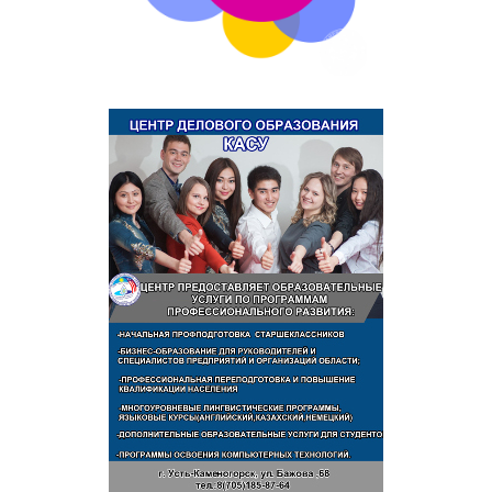
Руководство
Педагогический коллектив
Дистанционное обучение
Canvas
Опыт ДО
Видеоуроки
Видеоуроки
Фотоархив
Студенческая жизнь