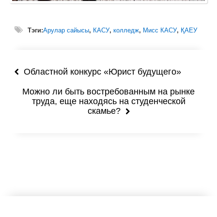
Руководство
Тэги:
Арулар сайысы
,
КАСУ
,
колледж
,
Мисс КАСУ
,
ҚАЕУ
Педагогический коллектив
Дистанционное обучение
Областной конкурс «Юрист будущего»
Canvas
Можно ли быть востребованным на рынке
труда, еще находясь на студенческой
Опыт ДО
скамье?
Видеоуроки
Видеоуроки
Фотоархив
Студенческая жизнь