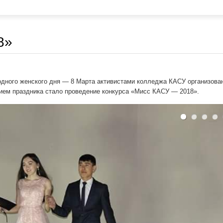
A key is
8»
стан, Восточно-Казахстанская область, Усть-Каменогорск, Нурсултан
им работы: ежедневно с 9.00 до 18.00, выходной – суббота, воскрес
одного женского дня — 8 Марта активистами колледжа КАСУ организова
новка «ТД Валентина» маршруты автобусов №1, 7, 12, 13, 13А, 19,25,
нием праздника стало проведение конкурса «Мисс КАСУ — 2018».