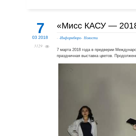
7
«Мисс КАСУ — 201
Республика Казах
03 2018
-
-Информбюро-
Новости
3129
Реж
7 марта 2018 года в предверии Междунар
Удобный проезд: оста
праздничная выставка цветов. Продолже