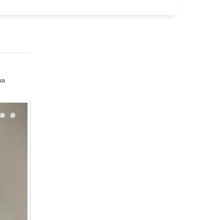
Uses 2GIS API
License agreement
 required for proper operation of Raster JS API. Help: api@2gis.ru
а Назарбаева 86/2
енье.
на
39,43,71,351,228,262.