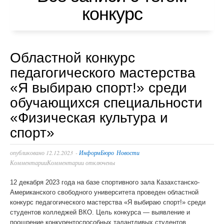
конкурс
Uses 2GIS API
License agreement
Абитуриенту
A key is required for proper operation of Raster JS API. Help: api@2gis.ru
Календарь абитуриента
Республика Казахстан, Восточно-Казахстанская область,
Областной конкурс
Документы для поступления
Усть-Каменогорск, Нурсултана Назарбаева 86/2
педагогического мастерства
Режим работы: ежедневно с 9.00 до 18.00, выходной –
«Я выбираю спорт!» среди
Вступительные экзамены
суббота, воскресенье.
обучающихся специальности
Удобный проезд: остановка «ТД Валентина» маршруты
Зачисление в состав обучающихся по
автобусов №1, 7, 12, 13, 13А, 19,25,39,43,71,351,228,262.
«Физическая культура и
государственному образовательному заказу (Грант)
спорт»
ПРАВИЛА ПРИЕМА
опубликовано
12.12.2023
-
ИнформБюро
Новости
Комментарии
Комментарии отключены
Специальности
12 декабря 2023 года на базе спортивного зала Казахстанско-
О колледже
Американского свободного университета проведен областной
конкурс педагогического мастерства «Я выбираю спорт!» среди
студентов колледжей ВКО. Цель конкурса — выявление и
Общая информация
поощрение конкурентоспособных талантливых студентов,