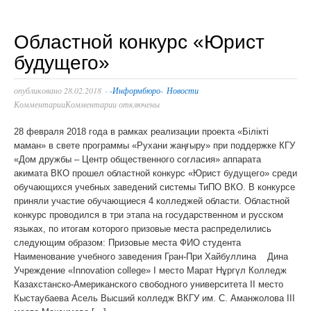
Областной конкурс «Юрист
будущего»
опубликовано
28.02.2018
-
-Информбюро-
Новости
Комментарии
Комментарии отключены
28 февраля 2018 года в рамках реализации проекта «Білікті
маман» в свете программы «Рухани жаңғыру» при поддержке КГУ
«Дом дружбы – Центр общественного согласия» аппарата
акимата ВКО прошел областной конкурс «Юрист будущего» среди
обучающихся учебных заведений системы ТиПО ВКО. В конкурсе
приняли участие обучающиеся 4 колледжей области. Областной
конкурс проводился в три этапа на государственном и русском
языках, по итогам которого призовые места распределились
следующим образом: Призовые места ФИО студента
Наименование учебного заведения Гран-При Хайбуллина Дина
Учреждение «Innovation college» І место Марат Нұргүл Колледж
Казахстанско-Американского свободного университета ІІ место
Кыстаубаева Асель Высший колледж ВКГУ им. С. Аманжолова ІІІ