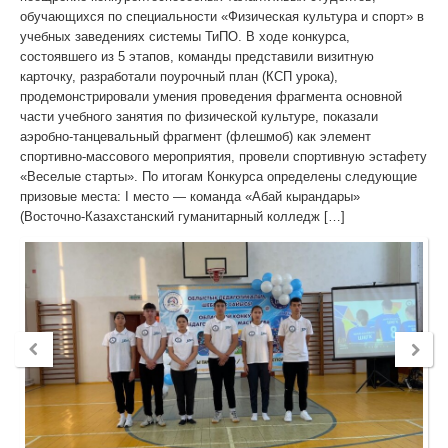
обучающихся по специальности «Физическая культура и спорт» в
Руководство
учебных заведениях системы ТиПО. В ходе конкурса,
состоявшего из 5 этапов, команды представили визитную
карточку, разработали поурочный план (КСП урока),
Педагогический коллектив
продемонстрировали умения проведения фрагмента основной
части учебного занятия по физической культуре, показали
Дистанционное обучение
аэробно-танцевальный фрагмент (флешмоб) как элемент
спортивно-массового мероприятия, провели спортивную эстафету
Canvas
«Веселые старты». По итогам Конкурса определены следующие
призовые места: І место — команда «Абай кырандары»
(Восточно-Казахстанский гуманитарный колледж […]
Опыт ДО
Видеоуроки
Видеоуроки
Фотоархив
Студенческая жизнь