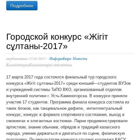
Подробнее
Городской конкурс «Жігіт
сұлтаны-2017»
опубликовано
17.03.2017
-
ИнформБюро
Новости
Комментарии
Комментарии отключены
17 марта 2017 года состоялся финальный тур городского
конкурса «Жігіт сұлтаны-2017» среди юношей—студентов ВУЗов
и учреждений системы ТиПО ВКО, организованный отделом
внутренней политики г. Усть-Каменогорска. В конкурсе приняли
участие 17 студентов. Программа финала конкурса состояла из
таких блоков, как танцевальное дефиле, интеллектуальный
конкурс, конкурс в формате спортивного состязания, выход в
смокингах и элегантных костюмах. Парни продемонстрировали
артистизм, знание обычаев, обрядов и традиций казахского
народа, умение держаться и двигаться по сцене, физическую
подготовку. По результатам конкурса студент колледжа КАСУ