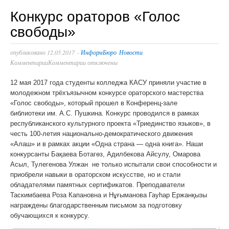
Конкурс ораторов «Голос
свободы»
опубликовано
12.05.2017
-
ИнформБюро
Новости
Комментарии
Комментарии отключены
12 мая 2017 года студенты колледжа КАСУ приняли участие в
молодежном трёхъязычном конкурсе ораторского мастерства
«Голос свободы», который прошел в Конференц-зале
библиотеки им. А.С. Пушкина. Конкурс проводился в рамках
республиканского культурного проекта «Триединство языков», в
честь 100-летия национально-демократического движения
«Алаш» и в рамках акции «Одна страна — одна книга». Наши
конкурсанты Бақаева Ботагөз, Адилбекова Айсулу, Омарова
Асыл, Тулегенова Улжан не только испытали свои способности и
приобрели навыки в ораторском искусстве, но и стали
обладателями памятных сертификатов. Преподаватели
Таскимбаева Роза Капановна и Нұғыманова Гауһар Ержанқызы
награждены благодарственным письмом за подготовку
обучающихся к конкурсу.