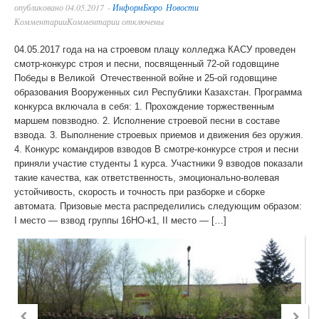
опубликовано
04.05.2017
-
ИнформБюро
Новости
Комментарии
Комментарии отключены
04.05.2017 года на на строевом плацу колледжа КАСУ проведен
смотр-конкурс строя и песни, посвященный 72-ой годовщине
Победы в Великой Отечественной войне и 25-ой годовщине
образования Вооруженных сил Республики Казахстан. Программа
конкурса включала в себя: 1. Прохождение торжественным
маршем повзводно. 2. Исполнение строевой песни в составе
взвода. 3. Выполнение строевых приемов и движения без оружия.
4. Конкурс командиров взводов В смотре-конкурсе строя и песни
приняли участие студенты 1 курса. Участники 9 взводов показали
такие качества, как ответственность, эмоционально-волевая
устойчивость, скорость и точность при разборке и сборке
автомата. Призовые места распределились следующим образом:
І место — взвод группы 16НО-к1, ІІ место — […]